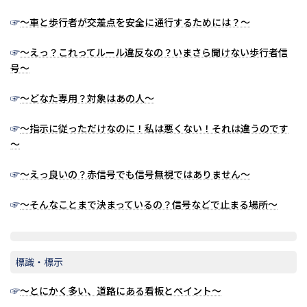
☞
～車と歩行者が交差点を安全に通行するためには？～
☞
～えっ？これってルール違反なの？いまさら聞けない歩行者信
号～
☞
～どなた専用？対象はあの人～
☞
～指示に従っただけなのに！私は悪くない！それは違うのです
～
☞
～えっ良いの？赤信号でも信号無視ではありません～
☞
～そんなことまで決まっているの？信号などで止まる場所～
標識・標示
☞
～とにかく多い、道路にある看板とペイント～