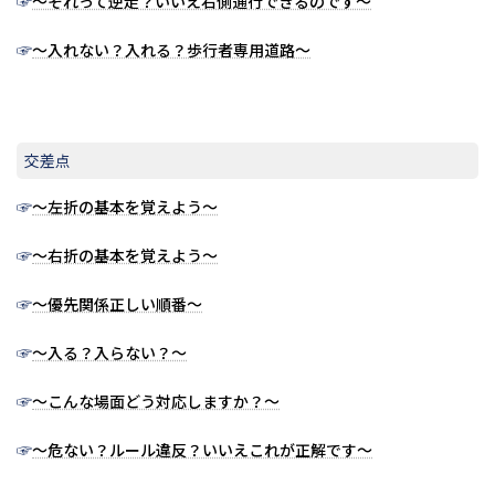
☞
～それって逆走？いいえ右側通行できるのです～
☞
～入れない？入れる？歩行者専用道路～
交差点
☞
～左折の基本を覚えよう～
☞
～右折の基本を覚えよう～
☞
～優先関係正しい順番～
☞
～入る？入らない？～
☞
～こんな場面どう対応しますか？～
☞
～危ない？ルール違反？いいえこれが正解です～