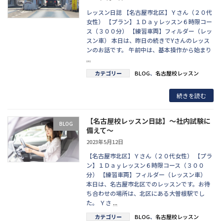
レッスン日誌 【名古屋市北区】Ｙさん（２０代
女性） 【プラン】１Ｄａｙレッスン６時限コー
ス（３００分） 【練習車両】フィルダー（レッ
スン車） 本日は、昨日の続きでYさんのレッス
ンのお話です。 午前中は、基本操作から始まり
...
カテゴリー
BLOG
、
名古屋校レッスン
続きを読む
【名古屋校レッスン日誌】～社内試験に
BLOG
備えて～
2023年5月12日
【名古屋市北区】Ｙさん（２０代女性） 【プラ
ン】１Ｄａｙレッスン６時限コース（３００
分） 【練習車両】フィルダー（レッスン車）
本日は、名古屋市北区でのレッスンです。お待
ち合わせの場所は、北区にある大曽根駅でし
た。 Ｙさ
...
カテゴリー
BLOG
、
名古屋校レッスン